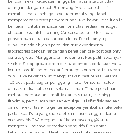
berupa infeksi, kecacatan hingga kematian apabila tidak
ditangani dengan tepat. Biji pinang (Areca catechu .L)
memiliki khasiat sebagai obat tradisional yang dapat
mempercepat proses penyembuhan luka bakar. Penelitian ini
bertujuan untuk mendapatkan formulasi sediaan emulgel
chitosan-ekstrak biji pinang (Areca catechu .L) terhadap
penyembuhan luka bakar pada tikus. Penelitian yang
dilakukan adalah jenis penelitian true experimental
laboratories dengan rancangan penelitian pre-post test only
control group. Menggunakan hewan uji tikus putih sebanyak
12 ekor. Setiap group terdiri dari 4 kelompok perlakuan yaitu
kontrol positif, kontrol negatif, emulgel konsentrasi 10% dan
20%. Luka bakar dibuat menggunakan besi panas. Selama
±10 detik pada bagian punggung tikus. Pemberian salep
dilakukan dua kali sehari selama 21 hari. Tahap penelitian
meliputi pembuatan simplisia dan ekstrak, uji skrining
fitokimia, pembuatan sediaan emulgel, uji sifat fisik sediaan
dan uji efektifitas emulgel terhadap penyembuhan luka bakar
pada tikus. Data yang diperoleh dianalisi menggunakan uji
one-way ANOVA dengan taraf kepercayaan 95% untuk
mengetahui adanya perbedaan yang sifnifikan antar
kelompok perlakuan. Hasil uji skrining fitokimia ekstrak biji