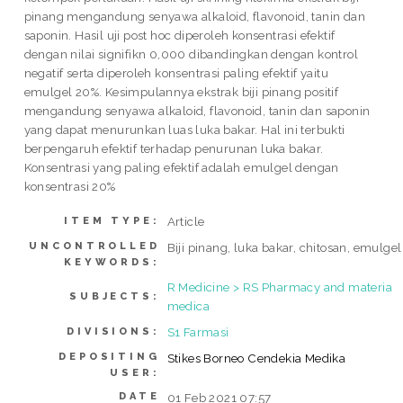
pinang mengandung senyawa alkaloid, flavonoid, tanin dan
saponin. Hasil uji post hoc diperoleh konsentrasi efektif
dengan nilai signifikn 0,000 dibandingkan dengan kontrol
negatif serta diperoleh konsentrasi paling efektif yaitu
emulgel 20%. Kesimpulannya ekstrak biji pinang positif
mengandung senyawa alkaloid, flavonoid, tanin dan saponin
yang dapat menurunkan luas luka bakar. Hal ini terbukti
berpengaruh efektif terhadap penurunan luka bakar.
Konsentrasi yang paling efektif adalah emulgel dengan
konsentrasi 20%
Article
ITEM TYPE:
UNCONTROLLED
Biji pinang, luka bakar, chitosan, emulgel
KEYWORDS:
R Medicine > RS Pharmacy and materia
SUBJECTS:
medica
S1 Farmasi
DIVISIONS:
DEPOSITING
Stikes Borneo Cendekia Medika
USER:
DATE
01 Feb 2021 07:57