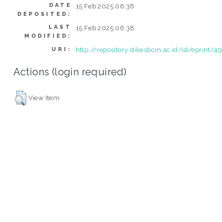
DATE
15 Feb 2025 06:38
DEPOSITED:
LAST
15 Feb 2025 06:38
MODIFIED:
http://repository.stikesbcm.ac.id/id/eprint/4
URI:
Actions (login required)
View Item