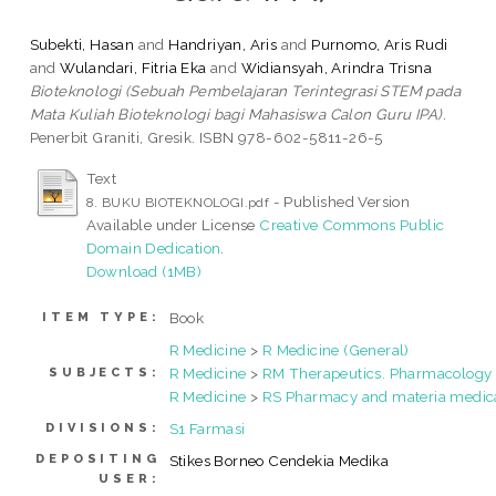
Subekti, Hasan
and
Handriyan, Aris
and
Purnomo, Aris Rudi
and
Wulandari, Fitria Eka
and
Widiansyah, Arindra Trisna
Bioteknologi (Sebuah Pembelajaran Terintegrasi STEM pada
Mata Kuliah Bioteknologi bagi Mahasiswa Calon Guru IPA).
Penerbit Graniti, Gresik. ISBN 978-602-5811-26-5
Text
- Published Version
8. BUKU BIOTEKNOLOGI.pdf
Available under License
Creative Commons Public
Domain Dedication
.
Download (1MB)
Book
ITEM TYPE:
R Medicine
>
R Medicine (General)
R Medicine
>
RM Therapeutics. Pharmacology
SUBJECTS:
R Medicine
>
RS Pharmacy and materia medic
S1 Farmasi
DIVISIONS:
DEPOSITING
Stikes Borneo Cendekia Medika
USER: