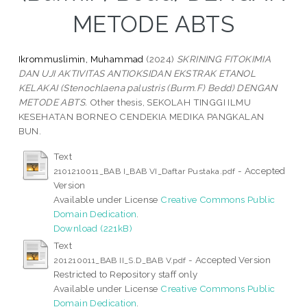
METODE ABTS
Ikrommuslimin, Muhammad
(2024)
SKRINING FITOKIMIA
DAN UJI AKTIVITAS ANTIOKSIDAN EKSTRAK ETANOL
KELAKAI (Stenochlaena palustris (Burm.F) Bedd) DENGAN
METODE ABTS.
Other thesis, SEKOLAH TINGGI ILMU
KESEHATAN BORNEO CENDEKIA MEDIKA PANGKALAN
BUN.
Text
- Accepted
2101210011_BAB I_BAB VI_Daftar Pustaka.pdf
Version
Available under License
Creative Commons Public
Domain Dedication
.
Download (221kB)
Text
- Accepted Version
201210011_BAB II_S.D_BAB V.pdf
Restricted to Repository staff only
Available under License
Creative Commons Public
Domain Dedication
.