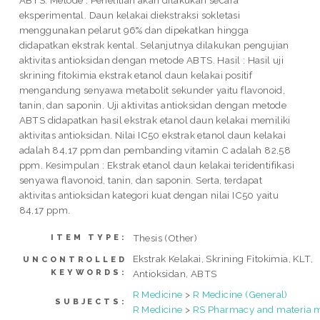
eksperimental. Daun kelakai diekstraksi sokletasi
menggunakan pelarut 96% dan dipekatkan hingga
didapatkan ekstrak kental. Selanjutnya dilakukan pengujian
aktivitas antioksidan dengan metode ABTS. Hasil : Hasil uji
skrining fitokimia ekstrak etanol daun kelakai positif
mengandung senyawa metabolit sekunder yaitu flavonoid,
tanin, dan saponin. Uji aktivitas antioksidan dengan metode
ABTS didapatkan hasil ekstrak etanol daun kelakai memiliki
aktivitas antioksidan. Nilai IC50 ekstrak etanol daun kelakai
adalah 84,17 ppm dan pembanding vitamin C adalah 82,58
ppm. Kesimpulan : Ekstrak etanol daun kelakai teridentifikasi
senyawa flavonoid, tanin, dan saponin. Serta, terdapat
aktivitas antioksidan kategori kuat dengan nilai IC50 yaitu
84,17 ppm.
Thesis (Other)
ITEM TYPE:
Ekstrak Kelakai, Skrining Fitokimia, KLT,
UNCONTROLLED
KEYWORDS:
Antioksidan, ABTS
R Medicine
>
R Medicine (General)
SUBJECTS:
R Medicine
>
RS Pharmacy and materia 