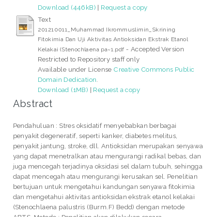
Download (446kB)
|
Request a copy
Text
201210011_Muhammad Ikrommuslimin_Skrining
Fitokimia Dan Uji Aktivitas Antioksidan Ekstrak Etanol
- Accepted Version
Kelakai (Stenochlaena pa~1.pdf
Restricted to Repository staff only
Available under License
Creative Commons Public
Domain Dedication
.
Download (1MB)
|
Request a copy
Abstract
Pendahuluan : Stres oksidatif menyebabkan berbagai
penyakit degeneratif, seperti kanker, diabetes melitus,
penyakit jantung, stroke, dll. Antioksidan merupakan senyawa
yang dapat menetralkan atau mengurangi radikal bebas, dan
juga mencegah terjadinya oksidasi sel dalam tubuh, sehingga
dapat mencegah atau mengurangi kerusakan sel. Penelitian
bertujuan untuk mengetahui kandungan senyawa fitokimia
dan mengetahui aktivitas antioksidan ekstrak etanol kelakai
(Stenochlaena palustris (Burm.F) Bedd) dengan metode
ABTS. Metode : Penelitian akan dilakukan secara