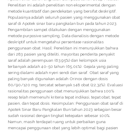
Penelitian ini adalah penelitian non eksperimental dengan
metode kuantitatif dan pendekatan yang bersifat deskriptif.
Populasinya adalah seluruh pasien yang menggunakan obat
saraf di Apotek sinar baru pangkalan bun pada tahun 2023.
Pengambilan sampel dilakukan dengan menggunakan
metode purposive sampling, Data dianalisis dengan metode
deskriptif untuk mengetahui persentase rasionalitas
penggunaan obat. Hasil: Penelitian ini menunjukkan bahwa
dari 283 pasien yang diteliti, mayoritas penderita penyakit
saraf adalah perempuan (63,95%) dan kelompok usia
terbanyak adalah 40-50 tahun (65,01%). Gejala yang paling
sering dialami adalah nyeri sendi dan saraf. Obat saraf yang
paling banyak digunakan adalah Orinox dengan dosis
60/90/120 mg, tercatat sebanyak 148 obat (22,32%). Evaluasi
rasionalitas penggunaan obat menunjukkan bahwa 100%
resep telah memenuhi kriteria tepat indikasi, tepat obat, tepat
pasien, dan tepat dosis. Kesimpulan: Penggunaan obat saraf di
Apotek Sinar Baru Pangkalan Bun tahun 2023 sebagian besar
sudah rasional dengan tingkat ketepatan sebesar 100%.
Namun, masih terdapat ruang untuk perbaikan guna
mencapai penggunaan obat yang lebih optimal bagi pasien