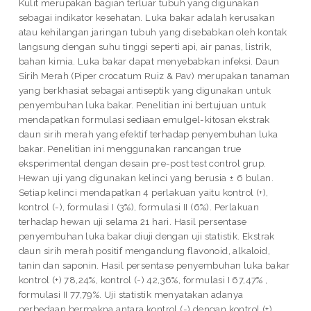
Kulit merupakan bagian terluar tubuh yang digunakan
sebagai indikator kesehatan. Luka bakar adalah kerusakan
atau kehilangan jaringan tubuh yang disebabkan oleh kontak
langsung dengan suhu tinggi seperti api, air panas, listrik,
bahan kimia. Luka bakar dapat menyebabkan infeksi. Daun
Sirih Merah (Piper crocatum Ruiz & Pav) merupakan tanaman
yang berkhasiat sebagai antiseptik yang digunakan untuk
penyembuhan luka bakar. Penelitian ini bertujuan untuk
mendapatkan formulasi sediaan emulgel-kitosan ekstrak
daun sirih merah yang efektif terhadap penyembuhan luka
bakar. Penelitian ini menggunakan rancangan true
eksperimental dengan desain pre-post test control grup.
Hewan uji yang digunakan kelinci yang berusia ± 6 bulan.
Setiap kelinci mendapatkan 4 perlakuan yaitu kontrol (+),
kontrol (-), formulasi I (3%), formulasi II (6%). Perlakuan
terhadap hewan uji selama 21 hari. Hasil persentase
penyembuhan luka bakar diuji dengan uji statistik. Ekstrak
daun sirih merah positif mengandung flavonoid, alkaloid,
tanin dan saponin. Hasil persentase penyembuhan luka bakar
kontrol (+) 78,24%, kontrol (-) 42,36%, formulasi I 67,47% ,
formulasi II 77,79%. Uji statistik menyatakan adanya
perbedaan bermakna antara kontrol (-) dengan kontrol (+),