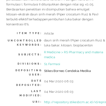
formulasi I, formulasi II ditunjukkan dengan nilai sig <0,05.
Berdasarkan penelitian ini disimpulkan bahwa emulgel
kitosan-ekstrak daun sirih merah (Piper crocatum Ruiz & Pav)
terbukti efektif terhadappenyembuhan luka bakar dengan
konsentrasi 6%.
Article
ITEM TYPE:
daun sirih merah (Piper crocatum Ruiz & 
UNCONTROLLED
KEYWORDS:
luka bakar, kitosan, bioplacenton
R Medicine > RS Pharmacy and materia
SUBJECTS:
medica
S1 Farmasi
DIVISIONS:
DEPOSITING
Stikes Borneo Cendekia Medika
USER:
DATE
04 Mar 2020 06:03
DEPOSITED:
LAST
04 Mar 2020 06:03
MODIFIED:
http://repository.stikesbcm.ac.id/id/epr
URI: