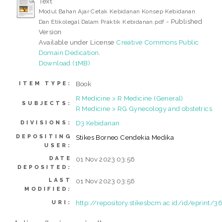
Text
Modul Bahan Ajar Cetak Kebidanan Konsep Kebidanan
- Published
Dan Etikolegal Dalam Praktik Kebidanan.pdf
Version
Available under License
Creative Commons Public
Domain Dedication
.
Download (1MB)
Book
ITEM TYPE:
R Medicine > R Medicine (General)
SUBJECTS:
R Medicine > RG Gynecology and obstetrics
D3 Kebidanan
DIVISIONS:
DEPOSITING
Stikes Borneo Cendekia Medika
USER:
DATE
01 Nov 2023 03:56
DEPOSITED:
LAST
01 Nov 2023 03:56
MODIFIED:
http://repository.stikesbcm.ac.id/id/eprint/3
URI: