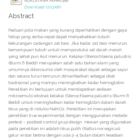
NURLATIFAH FAHMI.pdf
Download (203kB)
Abstract
Paduan pola makan yang kurang diperhatikan dengan gaya
hidup yang serba cepat dapat menyebabkan tubuh
kekurangan cadangan zat besi. Jika kadar zat besi menurun,
kemampuan tubuh untuk memproduksi sel darah merah
yang sehat pun ikut menurun. Kelakai (Stenochlaena palustris
(Burm.f) Bedd) merupakan salah satu bahan alam yang
umumnya dikonsumsi oleh masyarakat dayak sebagai sayur
dan secara turun temurun dimanfaatkan sebagai obat
tradisional yang mampu meningkatkan kadar hemoglobin.
Penelitian ini bertujuan untuk mendapatkan sediaan
mikroemulsi ekstrak kelakai (Stenochlaena palustris (Burm.f)
Bedd) untuk meningkatkan kadar hemoglobin dalam darah
tikus yang di induksi NaNO2. Penelitian ini merupakan
penelitian true experimental dengan menggunakan metode
pretest – posttest control grup design. Hewan yang digunakan
pada penelitian ini adalah tikus putih (Rattus norvegicus)
galur wistar betina dengan usia 3-4 bulan dalam keadaan