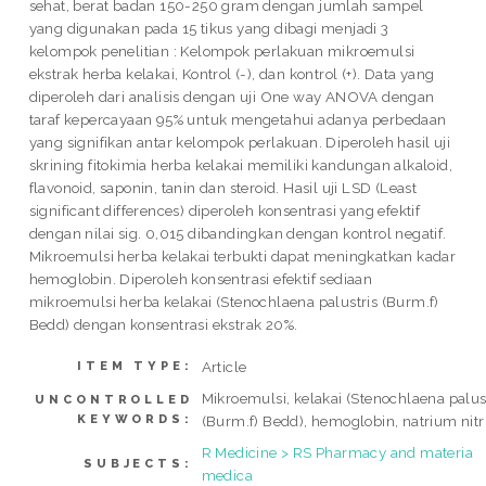
sehat, berat badan 150-250 gram dengan jumlah sampel
yang digunakan pada 15 tikus yang dibagi menjadi 3
kelompok penelitian : Kelompok perlakuan mikroemulsi
ekstrak herba kelakai, Kontrol (-), dan kontrol (+). Data yang
diperoleh dari analisis dengan uji One way ANOVA dengan
taraf kepercayaan 95% untuk mengetahui adanya perbedaan
yang signifikan antar kelompok perlakuan. Diperoleh hasil uji
skrining fitokimia herba kelakai memiliki kandungan alkaloid,
flavonoid, saponin, tanin dan steroid. Hasil uji LSD (Least
significant differences) diperoleh konsentrasi yang efektif
dengan nilai sig. 0,015 dibandingkan dengan kontrol negatif.
Mikroemulsi herba kelakai terbukti dapat meningkatkan kadar
hemoglobin. Diperoleh konsentrasi efektif sediaan
mikroemulsi herba kelakai (Stenochlaena palustris (Burm.f)
Bedd) dengan konsentrasi ekstrak 20%.
Article
ITEM TYPE:
Mikroemulsi, kelakai (Stenochlaena palus
UNCONTROLLED
KEYWORDS:
(Burm.f) Bedd), hemoglobin, natrium nitri
R Medicine > RS Pharmacy and materia
SUBJECTS:
medica