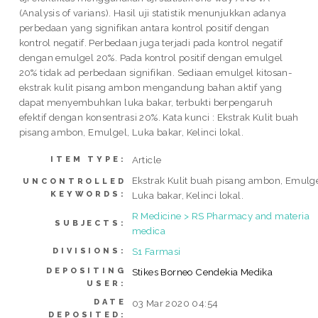
(Analysis of varians). Hasil uji statistik menunjukkan adanya
perbedaan yang signifikan antara kontrol positif dengan
kontrol negatif. Perbedaan juga terjadi pada kontrol negatif
dengan emulgel 20%. Pada kontrol positif dengan emulgel
20% tidak ad perbedaan signifikan. Sediaan emulgel kitosan-
ekstrak kulit pisang ambon mengandung bahan aktif yang
dapat menyembuhkan luka bakar, terbukti berpengaruh
efektif dengan konsentrasi 20%. Kata kunci : Ekstrak Kulit buah
pisang ambon, Emulgel, Luka bakar, Kelinci lokal.
Article
ITEM TYPE:
Ekstrak Kulit buah pisang ambon, Emulge
UNCONTROLLED
KEYWORDS:
Luka bakar, Kelinci lokal.
R Medicine > RS Pharmacy and materia
SUBJECTS:
medica
S1 Farmasi
DIVISIONS:
DEPOSITING
Stikes Borneo Cendekia Medika
USER:
DATE
03 Mar 2020 04:54
DEPOSITED: