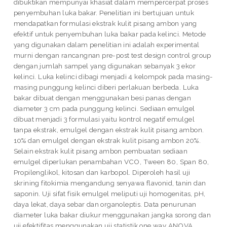
dibuktikan mempunyai khasiat dalam mempercerpat proses
penyembuhan luka bakar. Penelitian ini bertujuan untuk
mendapatkan formulasi ekstrak kulit pisang ambon yang
efektif untuk penyembuhan luka bakar pada kelinci. Metode
yang digunakan dalam penelitian ini adalah experimental
murni dengan rancangnan pre-post test design control group
dengan jumlah sampel yang digunakan sebanyak 3 ekor
kelinci. Luka kelinci dibagi menjadi 4 kelompok pada masing-
masing punggung kelinci diberi perlakuan berbeda. Luka
bakar dibuat dengan menggunakan besi panas dengan
diameter 3 cm pada punggung kelinci. Sediaan emulgel
dibuat menjadi 3 formulasi yaitu kontrol negatif emulgel
tanpa ekstrak, emulgel dengan ekstrak kulit pisang ambon.
10% dan emulgel dengan ekstrak kulit pisang ambon 20%.
Selain ekstrak kulit pisang ambon pembuatan sediaan
emulgel diperlukan penambahan VCO, Tween 80, Span 80,
Propilenglikol, kitosan dan karbopol. Diperoleh hasil uji
skrining fitokimia mengandung senyawa flavonid, tanin dan
saponin. Uji sifat fisik emulgel meliputi uji homogenitas, pH,
daya lekat, daya sebar dan organoleptis. Data penurunan
diameter luka bakar diukur menggunakan jangka sorong dan
uji efektifitas menggunakan uji statistik one way ANOVA