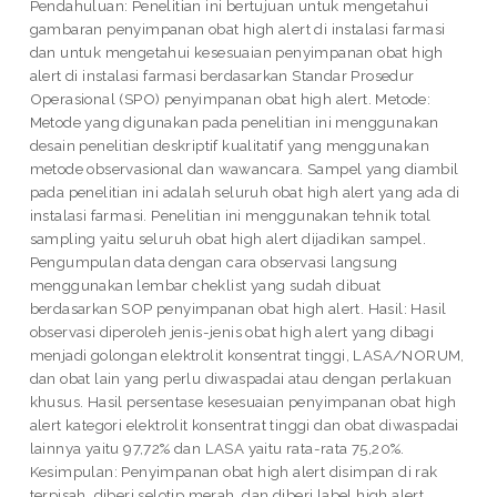
Pendahuluan: Penelitian ini bertujuan untuk mengetahui
gambaran penyimpanan obat high alert di instalasi farmasi
dan untuk mengetahui kesesuaian penyimpanan obat high
alert di instalasi farmasi berdasarkan Standar Prosedur
Operasional (SPO) penyimpanan obat high alert. Metode:
Metode yang digunakan pada penelitian ini menggunakan
desain penelitian deskriptif kualitatif yang menggunakan
metode observasional dan wawancara. Sampel yang diambil
pada penelitian ini adalah seluruh obat high alert yang ada di
instalasi farmasi. Penelitian ini menggunakan tehnik total
sampling yaitu seluruh obat high alert dijadikan sampel.
Pengumpulan data dengan cara observasi langsung
menggunakan lembar cheklist yang sudah dibuat
berdasarkan SOP penyimpanan obat high alert. Hasil: Hasil
observasi diperoleh jenis-jenis obat high alert yang dibagi
menjadi golongan elektrolit konsentrat tinggi, LASA/NORUM,
dan obat lain yang perlu diwaspadai atau dengan perlakuan
khusus. Hasil persentase kesesuaian penyimpanan obat high
alert kategori elektrolit konsentrat tinggi dan obat diwaspadai
lainnya yaitu 97,72% dan LASA yaitu rata-rata 75,20%.
Kesimpulan: Penyimpanan obat high alert disimpan di rak
terpisah, diberi selotip merah, dan diberi label high alert.