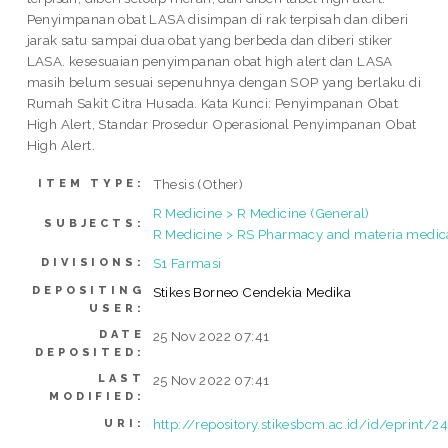
Penyimpanan obat LASA disimpan di rak terpisah dan diberi
jarak satu sampai dua obat yang berbeda dan diberi stiker
LASA. kesesuaian penyimpanan obat high alert dan LASA
masih belum sesuai sepenuhnya dengan SOP yang berlaku di
Rumah Sakit Citra Husada. Kata Kunci: Penyimpanan Obat
High Alert, Standar Prosedur Operasional Penyimpanan Obat
High Alert.
Thesis (Other)
ITEM TYPE:
R Medicine > R Medicine (General)
SUBJECTS:
R Medicine > RS Pharmacy and materia medic
S1 Farmasi
DIVISIONS:
DEPOSITING
Stikes Borneo Cendekia Medika
USER:
DATE
25 Nov 2022 07:41
DEPOSITED:
LAST
25 Nov 2022 07:41
MODIFIED:
http://repository.stikesbcm.ac.id/id/eprint/2
URI: