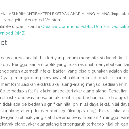
t
MULASI KRIM ANTIBAKTERI EKSTRAK AKAR ALANG-ALANG (Imperata cy
- Accepted Version
EN 8~1.pdf
ilable under License
Creative Commons Public Domain Dedicati
nload (3MB)
ct
ccus aureus adalah bakteri yang umum menginfeksi daerah kulit.
biotik. Penggunaan antibiotik yang tidak rasional menyebabkan kas
Pengobatan alternatif infeksi bakteri yang bisa digunakan adalah
 L) yang mengandung senyawa antibakteri menjadi obat. Tujuan dil
memformulasikan ekstrak akar alang-alang menjadi sediaan krim
0 terhadap sifat fisik krim antibakteri akar alang-alang. Penelitian i
i statistik one way anova untuk melihat perbedaan hasil data uji sifat
tidak ada perbedaan signifikan nilai ph, nilai daya lekat, nilai day
 akar alang-alang dengan nilai signifikan (p > 0,05). Ekstrak akar 
i dengan sifat fisik yang stabil selama penyimpanan 2 minggu. Var
i ekstrak etanol akar alangalang berpengaruh terhadap nilai ph 