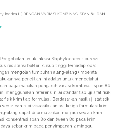
lindrica L.) DENGAN VARIASI KOMBINASI SPAN 80 DAN
on
.
 Pengobatan untuk infeksi Staphylococcus aureus
us resistensi bakteri cukup tinggi terhadap obat
 dengan mengolah tumbuhan alang-alang (Imperata
akukannya penelitian ini adalah untuk mengetahui
 dan bagaimanakah pengaruh variasi kombinasi span 80
ni menggunakan referensi nilai standar tiap uji sifat fisik
 fisik krim tiap formulasi. Berdasarkan hasil uji statistik
a sebar dan nilai viskositas antara ketiga formulasi krim
alang-alang dapat diformulasikan menjadi sedian krim
iasi konsentrasi span 80 dan tween 80 pada krim
dan daya sebar krim pada penyimpanan 2 minggu.