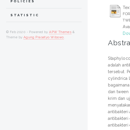
POLICIES
Tex
FOR
STATISTIC
TWE
Ava
© Feb 2020 - Powered by
APW Themes
&
Dow
Theme by
Agung Prasetyo Wibowo
.
Abstra
Staphyloco
adalah anti
tersebut. 
cylindrica
bagaimana 
dan tween 8
krim dan uj
menyatakan 
antibakteri
antibakter
antibakter