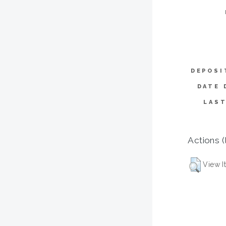
DEPOSI
DATE 
LAST
Actions (
View I