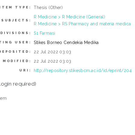
Thesis (Other)
ITEM TYPE:
R Medicine > R Medicine (General)
SUBJECTS:
R Medicine > RS Pharmacy and materia medica
S1 Farmasi
DIVISIONS:
Stikes Borneo Cendekia Medika
TING USER:
22 Jul 2022 03:03
DEPOSITED:
22 Jul 2022 03:03
 MODIFIED:
http://repository.stikesbcm.ac.id/id/eprint/204
URI:
login required)
tem