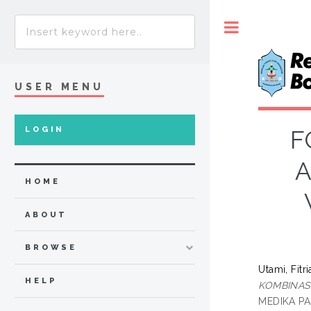
Toggle
USER MENU
LOGIN
F
A
HOME
ABOUT
BROWSE
Utami, Fitr
HELP
KOMBINAS
MEDIKA P